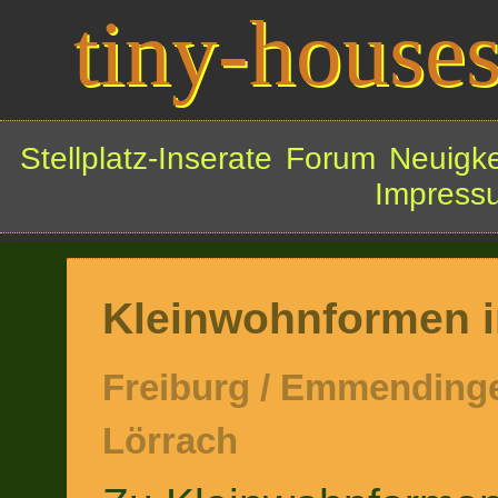
tiny-houses
Stellplatz-Inserate
Forum
Neuigke
Impress
Kleinwohnformen 
Freiburg / Emmendingen
Lörrach