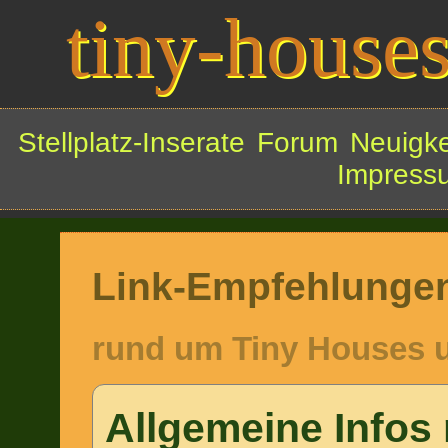
tiny-houses
Stellplatz-Inserate
Forum
Neuigke
Impress
Link-Empfehlunge
rund um Tiny Houses 
Allgemeine Infos